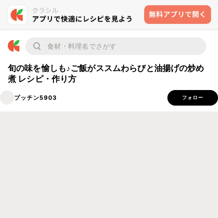
旬の味を愉しも♪ご飯がススムわらびと油揚げの炒め
煮 レシピ・作り方
プッチン5903
フォロー