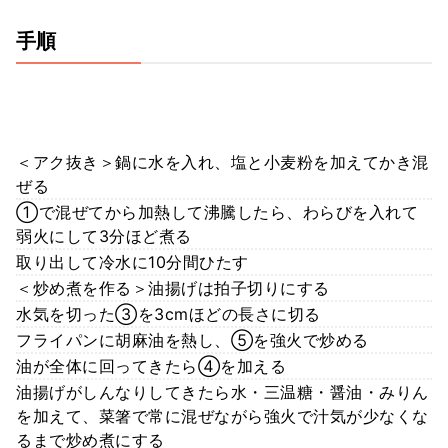
手順
＜アク抜き＞鍋に水を入れ、塩と小麦粉を加えてかき混
ぜる
①で混ぜてから加熱して沸騰したら、わらびを入れて
弱火にして3分ほど煮る
取り出して冷水に10分間ひたす
＜炒め煮を作る＞油揚げは拍子切りにする
水気を切った③を3cmほどの長さに切る
フライパンに胡麻油を熱し、⑤を強火で炒める
油が全体に回ってきたら④を加える
油揚げがしんなりしてきたら水・三温糖・醤油・みりん
を加えて、菜箸で常に混ぜながら強火で汁気が少なくな
るまで炒め煮にする