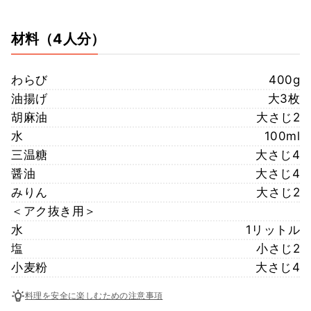
材料
（4人分）
わらび
400g
油揚げ
大3枚
胡麻油
大さじ2
水
100ml
三温糖
大さじ4
醤油
大さじ4
みりん
大さじ2
＜アク抜き用＞
水
1リットル
塩
小さじ2
小麦粉
大さじ4
料理を安全に楽しむための注意事項