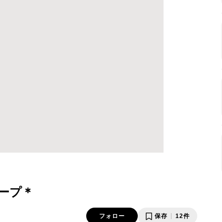
ープ＊
フォロー
保存
12件