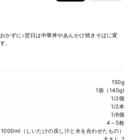
おかずに♪翌日は中華丼やあんかけ焼きそばに変
す。
150g
1袋（140g)
1/2個
1/2本
1/8個
4～5枚
1000ml（しいたけの戻し汁と水を合わせたもの）
大さじ 2