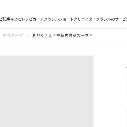
ピ
記事をよむ
レシピカード
クラシルショート
クリエイター
クラシルのサービ
中華スープ
具だくさん＊中華肉野菜スープ＊