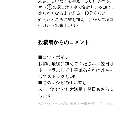
人参、しいたけを加えてさらに炒める。
☆（①の戻し汁＋水で合計1L）を加え
柔らかくなるまで煮る（10分くらい）
煮えたところに酢を加え、お好みで塩コ
付けたら出来上がり♪
投稿者からのコメント
■コツ・ポイント
お酢は最後に加えてください。翌日は
少しプラスして中華風あんかけ丼やあ
してストックもOK！
■このレシピの生い立ち
スープだけでも大満足！翌日もさらに
した♫
※みやすさのために書式を一部改変しています