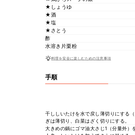
★しょうゆ
★酒
★塩
★さとう
酢
水溶き片栗粉
料理を安全に楽しむための注意事項
手順
干ししいたけを水で戻し薄切りにする（
ぎは薄切り、白菜はざく切りにする。
大きめの鍋にゴマ油大さじ1（分量外）