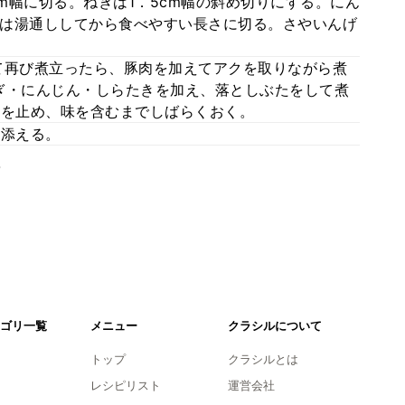
cm幅に切る。ねぎは1．5cm幅の斜め切りにする。にん
は湯通ししてから食べやすい長さに切る。さやいんげ
て再び煮立ったら、豚肉を加えてアクを取りながら煮
ぎ・にんじん・しらたきを加え、落としぶたをして煮
火を止め、味を含むまでしばらくおく。
を添える。
。
ゴリ一覧
メニュー
クラシルについて
トップ
クラシルとは
レシピリスト
運営会社