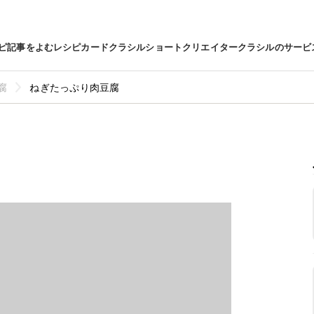
ピ
記事をよむ
レシピカード
クラシルショート
クリエイター
クラシルのサービ
腐
ねぎたっぷり肉豆腐