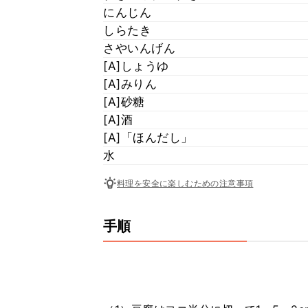
にんじん
しらたき
さやいんげん
[A]しょうゆ
[A]みりん
[A]砂糖
[A]酒
[A]「ほんだし」
水
料理を安全に楽しむための注意事項
手順