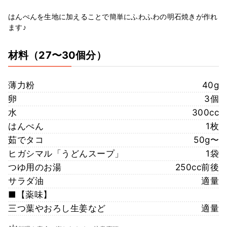
はんぺんを生地に加えることで簡単にふわふわの明石焼きが作れ
ます♪
材料
（27〜30個分）
薄力粉
40g
卵
3個
水
300cc
はんぺん
1枚
茹でタコ
50g〜
ヒガシマル「うどんスープ」
1袋
つゆ用のお湯
250cc前後
サラダ油
適量
■【薬味】
三つ葉やおろし生姜など
適量