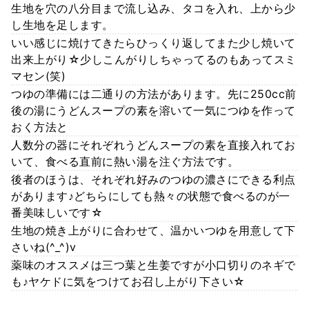
生地を穴の八分目まで流し込み、タコを入れ、上から少
し生地を足します。
いい感じに焼けてきたらひっくり返してまた少し焼いて
出来上がり☆少しこんがりしちゃってるのもあってスミ
マセン(笑)
つゆの準備には二通りの方法があります。先に250cc前
後の湯にうどんスープの素を溶いて一気につゆを作って
おく方法と
人数分の器にそれぞれうどんスープの素を直接入れてお
いて、食べる直前に熱い湯を注ぐ方法です。
後者のほうは、それぞれ好みのつゆの濃さにできる利点
があります♪どちらにしても熱々の状態で食べるのが一
番美味しいです☆
生地の焼き上がりに合わせて、温かいつゆを用意して下
さいね(^_^)v
薬味のオススメは三つ葉と生姜ですが小口切りのネギで
も♪ヤケドに気をつけてお召し上がり下さい☆