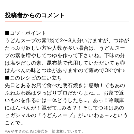
投稿者からのコメント
■コツ・ポイント
うどんスープの素1袋で2〜3人分いけますが、つゆが
たっぷり欲しい方や人数が多い場合は、うどんスー
プの素を増やしてつゆを作って下さいね。下味の分
は塩やだしの素、昆布茶で代用していただいても◎
はんぺんの味とつゆがありますので薄めでOKです♪
■このレシピの生い立ち
先日とあるお店で食べた明石焼きに感動！でもあの
ふわふわ感はやっぱりプロだからよね…。お家で近
いものを作るには一体どうしたら…。あっ！冷蔵庫
にはんぺんが！混ぜて…みる？！そしてつゆはあの
ヒガシマルの『うどんスープ』がいいわぁ～♪という
ことで。
※みやすさのために書式を一部改変しています。