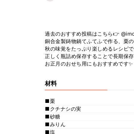
過去のおすすめ投稿はこちら👉 @imono
銅合金製鋳物鍋てふてふで作る、栗の甘
秋の味覚をたっぷり楽しめるレシピで
正しく瓶詰め保存することで長期保存
お正月のおせち用にもおすすめです✨
材料
■栗
■クチナシの実
■砂糖
■みりん
■塩