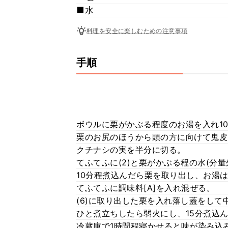
■水
料理を安全に楽しむための注意事項
手順
ボウルに栗がかぶる程度のお湯を入れ1
栗のお尻のほうから頭の方に向けて鬼皮
クチナシの実を半分に切る。
てふてふに(2)と栗がかぶる程の水(分
10分程煮込んだら栗を取り出し、お湯
てふてふに調味料[A]を入れ混ぜる。
(6)に取り出した栗を入れ落し蓋をして
ひと煮立ちしたら弱火にし、15分煮込
冷蔵庫で1時間程寝かせると味が染み込