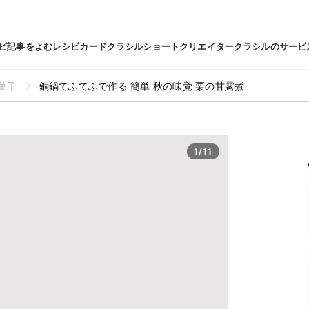
ピ
記事をよむ
レシピカード
クラシルショート
クリエイター
クラシルのサービ
菓子
銅鍋てふてふで作る 簡単 秋の味覚 栗の甘露煮
1/11