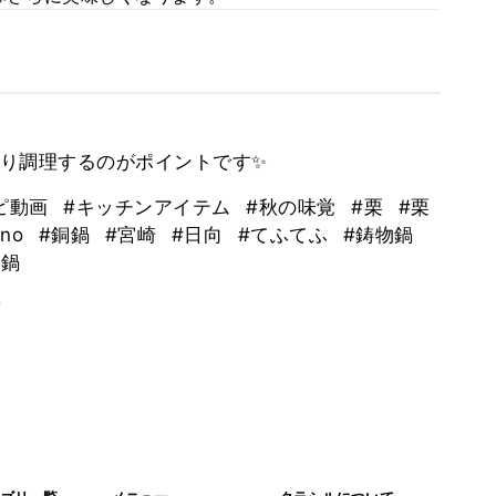
り調理するのがポイントです✨
ピ動画
#キッチンアイテム
#秋の味覚
#栗
#栗
ono
#銅鍋
#宮崎
#日向
#てふてふ
#鋳物鍋
ー鍋
。