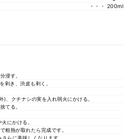
・・・ 200ml
0分浸す。
を剥き、渋皮も剥く。
量外)、クチナシの実を入れ弱火にかける。
は捨てる。
中火にかける。
んで粗熱が取れたら完成です。
みさらに美味しくなります。