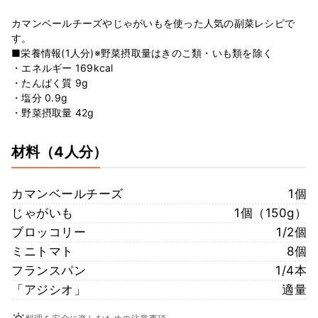
カマンベールチーズやじゃがいもを使った人気の副菜レシピで
す。
■栄養情報(1人分)※野菜摂取量はきのこ類・いも類を除く
・エネルギー 169kcal
・たんぱく質 9g
・塩分 0.9g
・野菜摂取量 42g
材料
（4人分）
カマンベールチーズ
1個
じゃがいも
1個（150g）
ブロッコリー
1/2個
ミニトマト
8個
フランスパン
1/4本
「アジシオ」
適量