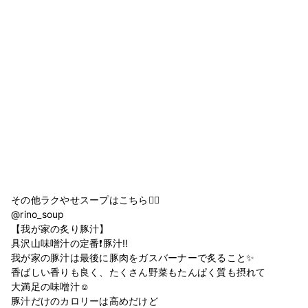
その他ラクやせスープはこちら💁‍♀️
@rino_soup
【我が家の炙り豚汁】
具沢山味噌汁の定番❗️豚汁‼️
我が家の豚汁は最後に豚肉をガスバーナーで炙ること✨
香ばしい香りも良く、たくさん野菜もたんぱく質も摂れて
大満足の味噌汁☺️
豚汁だけのカロリーは高めだけど