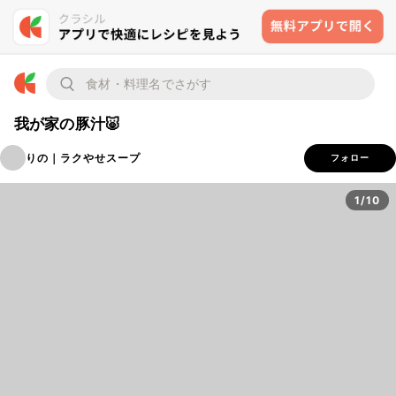
我が家の豚汁🐷
りの｜ラクやせスープ
フォロー
1/10