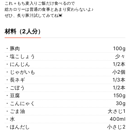
これ＋もち麦入りご飯だけ食べるので
総カロリーは普通の食事とあまり変わらないよ♪
ぜひ、炙り豚汁試してみてね💓
材料
（2人分）
・豚肉
100g
・塩こしょう
少々
・にんじん
1/2本
・じゃがいも
小2個
・長ネギ
1/3本
・ごぼう
1/2本
・豆腐
150g
・こんにゃく
30g
・ごま油
大さじ1
・水
400ml
・ほんだし
小さじ2