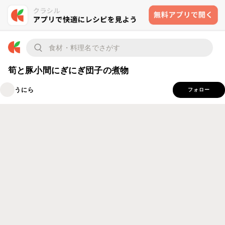
筍と豚小間にぎにぎ団子の煮物
うにら
フォロー