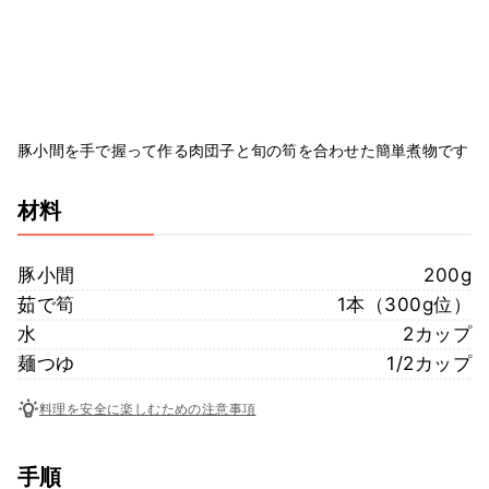
豚小間を手で握って作る肉団子と旬の筍を合わせた簡単煮物です
材料
豚小間
200g
茹で筍
1本（300g位）
水
2カップ
麺つゆ
1/2カップ
料理を安全に楽しむための注意事項
手順