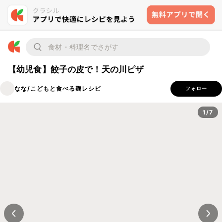
【幼児食】餃子の皮で！天の川ピザ
なな/こどもと食べる麹レシピ
フォロー
1/7