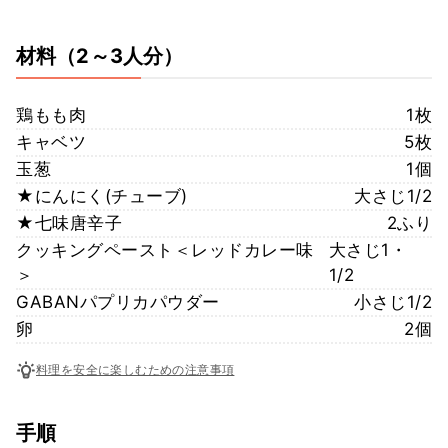
材料
（2～3人分）
鶏もも肉
1枚
キャベツ
5枚
玉葱
1個
★にんにく(チューブ)
大さじ1/2
★七味唐辛子
2ふり
クッキングペースト＜レッドカレー味
大さじ1・
＞
1/2
GABANパプリカパウダー
小さじ1/2
卵
2個
料理を安全に楽しむための注意事項
手順