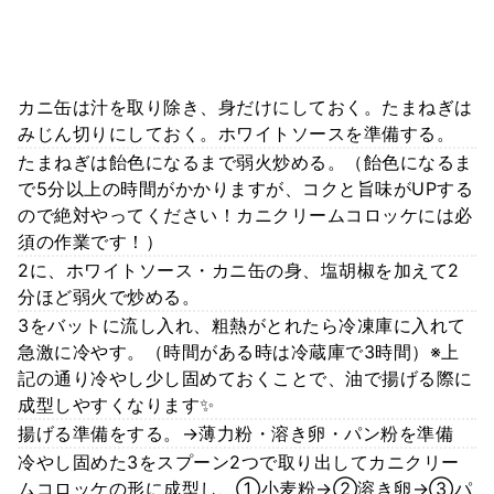
カニ缶は汁を取り除き、身だけにしておく。たまねぎは
みじん切りにしておく。ホワイトソースを準備する。
たまねぎは飴色になるまで弱火炒める。（飴色になるま
で5分以上の時間がかかりますが、コクと旨味がUPする
ので絶対やってください！カニクリームコロッケには必
須の作業です！）
2に、ホワイトソース・カニ缶の身、塩胡椒を加えて2
分ほど弱火で炒める。
3をバットに流し入れ、粗熱がとれたら冷凍庫に入れて
急激に冷やす。（時間がある時は冷蔵庫で3時間）※上
記の通り冷やし少し固めておくことで、油で揚げる際に
成型しやすくなります✨
揚げる準備をする。→薄力粉・溶き卵・パン粉を準備
冷やし固めた3をスプーン2つで取り出してカニクリー
ムコロッケの形に成型し、①小麦粉→②溶き卵→③パ