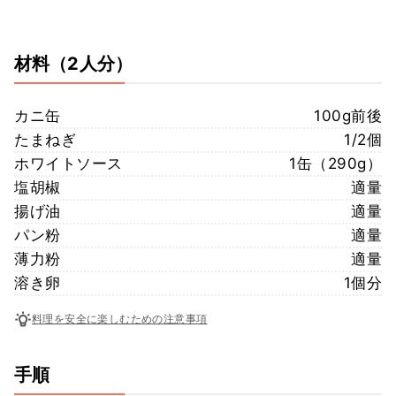
材料
（2人分）
カニ缶
100g前後
たまねぎ
1/2個
ホワイトソース
1缶（290g）
塩胡椒
適量
揚げ油
適量
パン粉
適量
薄力粉
適量
溶き卵
1個分
料理を安全に楽しむための注意事項
手順