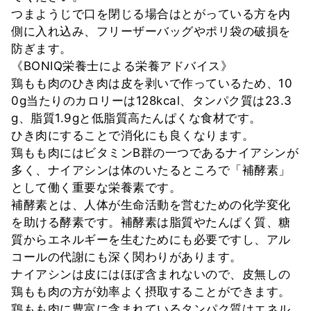
つまようじで口を閉じる場合はとがっている方を内
側に入れ込み、フリーザーバッグやポリ袋の破損を
防ぎます。
《BONIQ栄養士による栄養アドバイス》
鶏もも肉のひき肉は皮を剥いで作っているため、10
0g当たりのカロリーは128kcal、タンパク質は23.3
g、脂質1.9gと低脂質高たんぱくな食材です。
ひき肉にすることで消化にも良くなります。
鶏もも肉にはビタミンB群の一つであるナイアシンが
多く、ナイアシンは体のいたるところで「補酵素」
として働く重要な栄養素です。
補酵素とは、人体が生命活動を営むための化学変化
を助ける酵素です。補酵素は脂質やたんぱく質、糖
質からエネルギーを生むためにも必要ですし、アル
コールの代謝にも深く関わりがあります。
ナイアシンは皮にはほぼ含まれないので、皮無しの
鶏もも肉の方が効率よく摂取することができます。
鶏もも肉に豊富に含まれているタンパク質はエネル