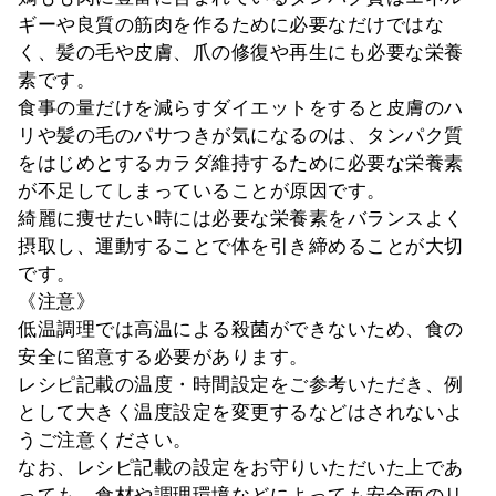
ギーや良質の筋肉を作るために必要なだけではな
く、髪の毛や皮膚、爪の修復や再生にも必要な栄養
素です。
食事の量だけを減らすダイエットをすると皮膚のハ
リや髪の毛のパサつきが気になるのは、タンパク質
をはじめとするカラダ維持するために必要な栄養素
が不足してしまっていることが原因です。
綺麗に痩せたい時には必要な栄養素をバランスよく
摂取し、運動することで体を引き締めることが大切
です。
《注意》
低温調理では高温による殺菌ができないため、食の
安全に留意する必要があります。
レシピ記載の温度・時間設定をご参考いただき、例
として大きく温度設定を変更するなどはされないよ
うご注意ください。
なお、レシピ記載の設定をお守りいただいた上であ
っても、食材や調理環境などによっても安全面のリ