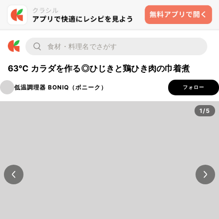
63℃ カラダを作る◎ひじきと鶏ひき肉の巾着煮
低温調理器 BONIQ（ボニーク）
フォロー
1/5