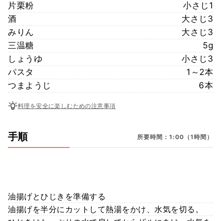
片栗粉
小さじ1
酒
大さじ3
みりん
大さじ3
三温糖
5g
しょうゆ
小さじ3
パスタ
1～2本
つまようじ
6本
料理を安全に楽しむための注意事項
手順
所要時間：1:00（1時間）
油揚げとひじきを準備する
油揚げを半分にカットして熱湯をかけ、水気を切る。