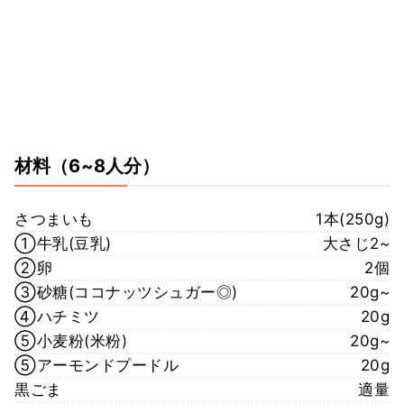
材料
（6~8人分）
さつまいも
1本(250g)
①牛乳(豆乳)
大さじ2~
②卵
2個
③砂糖(ココナッツシュガー◎)
20g~
④ハチミツ
20g
⑤小麦粉(米粉)
20g~
⑤アーモンドプードル
20g
黒ごま
適量