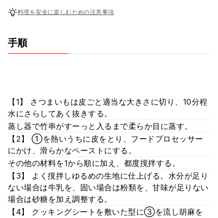
料理を安全に楽しむための注意事項
手順
【1】 さつまいもは皮ごと適当な大きさに切り、10分程
水にさらしてあく抜きする。
蒸し器で竹串がすーっと入るまで柔らか目に蒸す。
【2】 ①を熱いうちに皮をとり、フードプロセッサー
にかけ、滑らかなペーストにする。
その他の材料を1から順に加え、都度撹拌する。
【3】 よく撹拌しゆるめの生地に仕上げる。水分が足り
ない場合は牛乳を、固い場合は粉類を、甘味が足りない
場合は砂糖を加え調整する。
【4】 クッキングシートを敷いた型に③を流し胡麻を