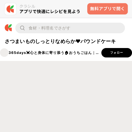
さつまいものしっとりなめらか♥パウンドケーキ
365days💓‪心と身体に寄り添う🏠おうちごはん￤穂ノcafe
フォロー