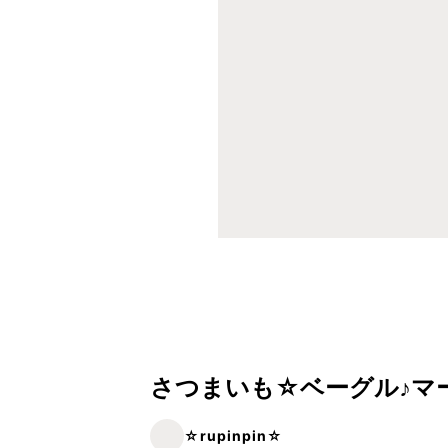
さつまいも☆ベーグル♪マ
☆rupinpin☆