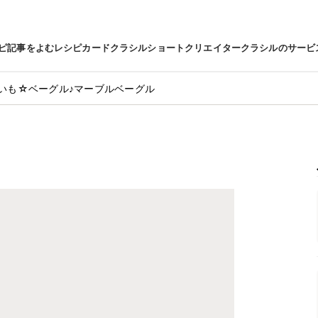
ピ
記事をよむ
レシピカード
クラシルショート
クリエイター
クラシルのサービ
いも☆ベーグル♪マーブルベーグル