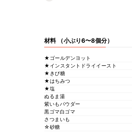
材料
（小ぶり6〜8個分）
★ゴールデンヨット
★インスタントドライイースト
★きび糖
★はちみつ
★塩
ぬるま湯
紫いもパウダー
黒ゴマ白ゴマ
さつまいも
☆砂糖