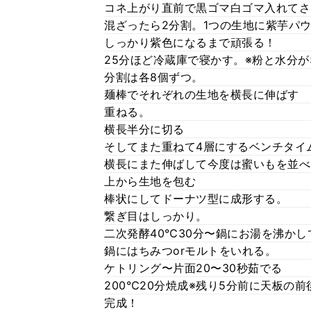
コネ上がり直前で黒ゴマ白ゴマ入れてさ
混ざったら2分割。1つの生地に紫芋パ
しっかり紫色になるまで頑張る！
25分ほど冷蔵庫で寝かす。※粉と水分
分割は各8個ずつ。
麺棒でそれぞれの生地を横長に伸ばす
重ねる。
横長半分に切る
そしてまた重ねて4層にするベンチタイ
横長にまた伸ばして今度は蜜いもを並べ
上から生地を包む
棒状にしてドーナツ型に成形する。
繋ぎ目はしっかり。
二次発酵40℃30分〜鍋にお湯を沸か
鍋にはちみつorモルトをいれる。
ケトリング〜片面20〜30秒茹でる
200℃20分焼成※残り5分前に天板の
完成！