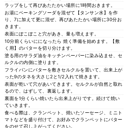
ラップをして再びあたたかい場所に1時間おきます。
お湯にベーキングソーダを混ぜて【タンサン水】を作
り、7に加えて更に混ぜ、再びあたたかい場所に30分お
きます。
表面にぽこぽこと穴があき、量も増えます。
10分前くらいにになったら 焼く準備を始めます。【敷
く用】のバターを切り分けます。
塗る用のサラダ油をキッチンペーパーに染み込ませ、セ
ルクルの内側に塗ります。
フライパンにバターを敷きセルクルを置いて、出来上が
った9のタネを大さじ2と1/2入れて焼きます。
表面が乾いて穴があいてきます。セルクルが自然と取れ
るので、はずして、裏返します。
裏面を1分くらい焼いたら出来上がりです。続けて焼い
ていきます。
食べる際は、クランペット、焼いたソーセージ、ミニト
マトなどを盛り付けて、お好みでクランペットにバター
をのせて召し上がってください。