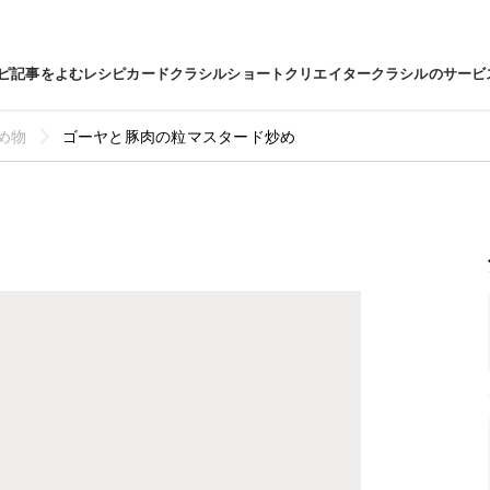
ピ
記事をよむ
レシピカード
クラシルショート
クリエイター
クラシルのサービ
め物
ゴーヤと豚肉の粒マスタード炒め