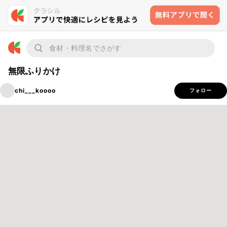
無限ふりかけ
chi___koooo
フォロー