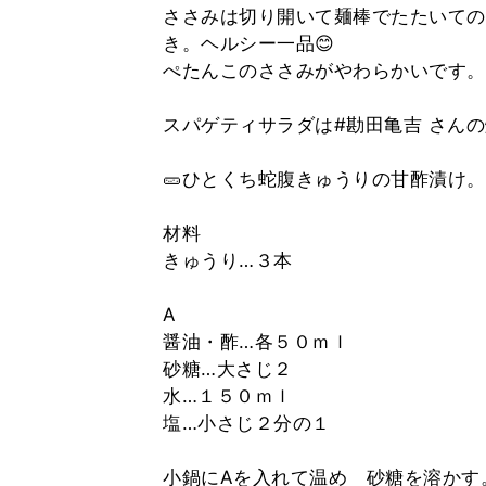
ささみは切り開いて麺棒でたたいての
き。ヘルシー一品😊
ぺたんこのささみがやわらかいです。
スパゲティサラダは#勘田亀吉 さん
🥒ひとくち蛇腹きゅうりの甘酢漬け。
材料
きゅうり…３本
A
醤油・酢…各５０ｍｌ
砂糖…大さじ２
水…１５０ｍｌ
塩…小さじ２分の１
小鍋にAを入れて温め 砂糖を溶かす