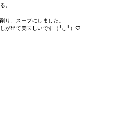
る。
を削り、スープにしました。
しが出て美味しいです（╹◡╹）♡