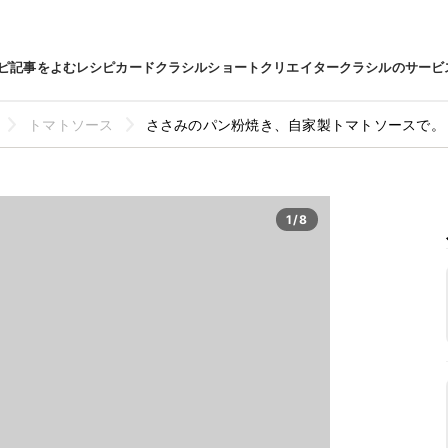
ピ
記事をよむ
レシピカード
クラシルショート
クリエイター
クラシルのサービ
トマトソース
ささみのパン粉焼き、自家製トマトソースで。
1/8