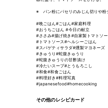
※ パン粉にパセリのみじん切りや粉
#晩ごはん#ごはん#家庭料理
#おうちごはん #今日の献立
#ささみ#揚げ焼き#自家製トマトソ
#トマトソース#ヘルシーごはん
#スパゲティサラダ#燻製マヨネーズ
#きゅうり#蛇腹きゅうり
#蛇腹きゅうりの甘酢漬け
#冷たいスープ#とうもろこし
#和食#和食ごはん
#料理好き#料理写真
#japanesefood#homecooking
その他のレシピカード