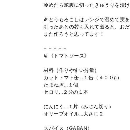
冷めたら蛇腹に切ったきゅうりを漬け
🌽とうもろこしはレンジで温めて実
削ったあとの芯も入れて煮ると、おだ
また作ろうと思ってます！
− − − − −
🥫《トマトソース》
材料（作りやすい分量）
カットトマト缶…１缶（４００g）
たまねぎ…１個
セロリ…２分の１本
にんにく…１片（みじん切り）
オリーブオイル…大さじ２
スパイス（GABAN）