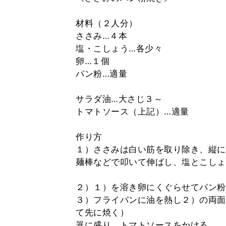
材料（２人分）
ささみ…４本
塩・こしょう…各少々
卵…１個
パン粉…適量
サラダ油…大さじ３～
トマトソース（上記）…適量
作り方
１）ささみは白い筋を取り除き、縦に
麺棒などで叩いて伸ばし、塩とこしょ
２）１）を溶き卵にくぐらせてパン粉
３）フライパンに油を熱し２）の両面
て先に焼く）
器に盛り、トマトソースをかける。