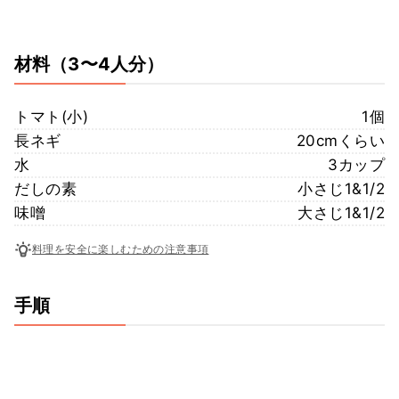
材料
（3〜4人分）
トマト(小)
1個
長ネギ
20cmくらい
水
3カップ
だしの素
小さじ1&1/2
味噌
大さじ1&1/2
料理を安全に楽しむための注意事項
手順