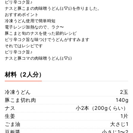
ピリ辛コク旨♪
ナスと豚こまの肉味噌うどん(≧▽≦)を作りました。
おすすめポイント
冷凍うどん使用で簡単時短
電子レンジ加熱なので、ラク〜
豚こまと旬のナスを使った節約レシピ
ピリ辛コク旨な味つけでうどんがすすみます
それではレシピです
ピリ辛コク旨♪
ナスと豚コマの肉味噌うどん(≧▽≦)
材料
（2人分）
冷凍うどん
2玉
豚こま切れ肉
140g
ナス
小2本（200gくらい）
生姜
1片
ごま油
大さじ1
豆板醤
小さじ1〜2