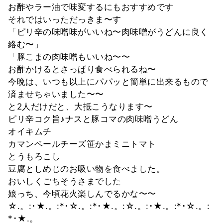
お酢やラー油で味変するにもおすすめです
それではいっただっきま〜す
「ピリ辛の味噌味がいいね〜肉味噌がうどんに良く
絡む〜」
「豚こまの肉味噌もいいね〜〜
お酢かけるとさっぱり食べられるね〜
今晩は、いつも以上にパパッと簡単に出来るもので
済ませちゃいました〜〜
と2人だけだと、大抵こうなります〜
ピリ辛コク旨♪ナスと豚コマの肉味噌うどん
オイキムチ
カマンベールチーズ笹かまミニトマト
とうもろこし
豆腐としめじのお吸い物を食べました。
おいしくごちそうさまでした
娘っち、今頃花火楽しんでるかな〜〜
☆.。:･★.。:*･☆.。:*･★.。:☆.。:･★.。:*･☆.。:
*･★.。