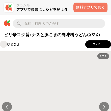
ピリ辛コク旨♪ナスと豚こまの肉味噌うどん(≧▽≦)
ひまひよ
フォロー
1/11