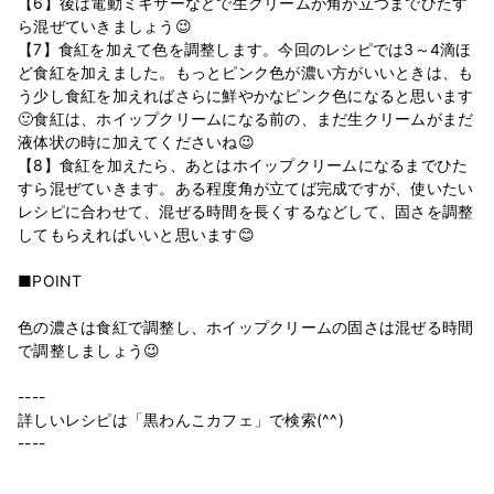
【6】後は電動ミキサーなどで生クリームが角が立つまでひたす
ら混ぜていきましょう😉
【7】食紅を加えて色を調整します。今回のレシピでは3～4滴ほ
ど食紅を加えました。もっとピンク色が濃い方がいいときは、も
う少し食紅を加えればさらに鮮やかなピンク色になると思います
🙂食紅は、ホイップクリームになる前の、まだ生クリームがまだ
液体状の時に加えてくださいね😉
【8】食紅を加えたら、あとはホイップクリームになるまでひた
すら混ぜていきます。ある程度角が立てば完成ですが、使いたい
レシピに合わせて、混ぜる時間を長くするなどして、固さを調整
してもらえればいいと思います😊
■POINT
色の濃さは食紅で調整し、ホイップクリームの固さは混ぜる時間
で調整しましょう😉
----
詳しいレシピは「黒わんこカフェ」で検索(^^)
----