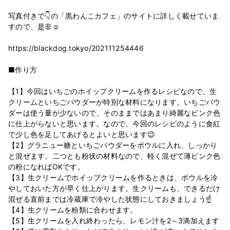
写真付きで👇の「黒わんこカフェ」のサイトに詳しく載せていま
すので、是非☺️
https://blackdog.tokyo/202111254446
■作り方
【1】今回はいちごのホイップクリームを作るレシピなので、生
クリームといちごパウダーが特別な材料になります。いちごパウ
ダーは使う量が少ないので、そのままではあまり綺麗なピンク色
に仕上がらないと思います。なので、今回のレシピのように食紅
で少し色を足してあげるとよいと思います😉
【2】グラニュー糖といちごパウダーをボウルに入れ、しっかり
と混ぜます。二つとも粉状の材料なので、軽く混ぜて薄ピンク色
の粉になればOKです。
【3】生クリームでホイップクリームを作るときは、ボウルを冷
やしておいた方が早く仕上がります。生クリームも、できるだけ
混ぜる直前までは冷蔵庫で冷やした状態にしておきましょう☝
【4】生クリームを粉類に合わせます。
【5】生クリームを入れ終わったら、レモン汁を2～3滴加えます