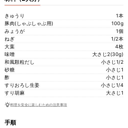
きゅうり
1本
豚肉(しゃぶしゃぶ用)
100g
みょうが
1個
ねぎ
1/2本
大葉
4枚
味噌
大さじ2(30g)
和風顆粒だし
小さじ1/2
砂糖
小さじ1
酢
小さじ1
すりおろし生姜
小さじ1/4
すり胡麻
大さじ1
料理を安全に楽しむための注意事項
手順