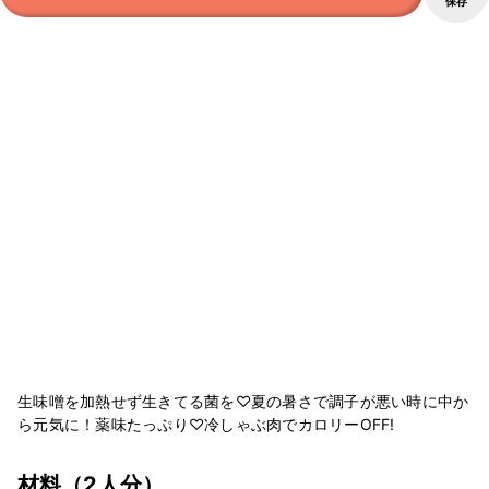
保存
生味噌を加熱せず生きてる菌を♡夏の暑さで調子が悪い時に中か
ら元気に！薬味たっぷり♡冷しゃぶ肉でカロリーOFF!
材料
（2人分）