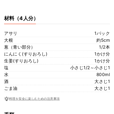
材料
（4人分）
アサリ
1パック
大根
約5cm
葱（青い部分）
1/2本
にんにく(すりおろし)
1かけ分
生姜(すりおろし)
1かけ分
塩
小さじ1/2～小さじ1
水
800ml
酒
大さじ1
ごま油
大さじ1
料理を安全に楽しむための注意事項