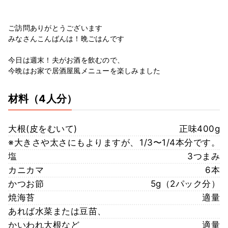
ご訪問ありがとうございます
みなさんこんばんは！晩ごはんです
今日は週末！夫がお酒を飲むので、
今晩はお家で居酒屋風メニューを楽しみました
材料
（4人分）
大根(皮をむいて)
正味400g
※大きさや太さにもよりますが、
1/3〜1/4本分です。
塩
3つまみ
カニカマ
6本
かつお節
5g（2パック分）
焼海苔
適量
あれば水菜または豆苗、
かいわれ大根など
適量