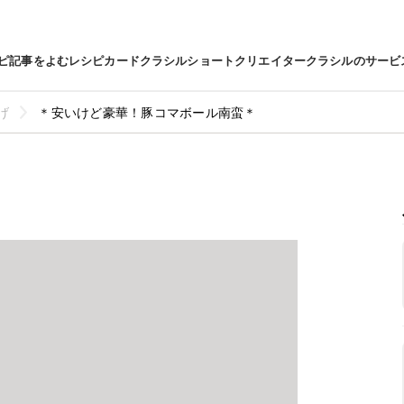
ピ
記事をよむ
レシピカード
クラシルショート
クリエイター
クラシルのサービ
げ
＊安いけど豪華！豚コマボール南蛮＊