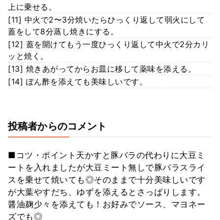
上に乗せる。
[11] 中火で2〜3分焼いたらひっくり返して弱火にして
蓋をして8分蒸し焼きにする。
[12] 蓋を開けてもう一度ひっくり返して中火で2分カリ
ッと焼く。
[13] 焼きあがってからお皿に移して薬味を添える。
[14] ぽん酢を添えても美味しいです。
投稿者からのコメント
■コツ・ポイント天かすと豚バラの代わりに大豆ミ
ートを入れましたが大豆ミート無しで豚バラスライ
スを乗せて焼いても◎そのままで十分美味しいです
が大葉やすだち、ゆずを添えるとさっぱりします。
醤油麹少々を添えても！お好みでソース、マヨネー
ズでも◎