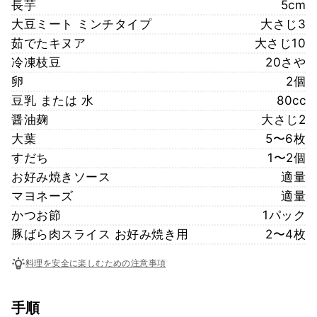
長芋
5cm
大豆ミート ミンチタイプ
大さじ3
茹でたキヌア
大さじ10
冷凍枝豆
20さや
卵
2個
豆乳 または 水
80cc
醤油麹
大さじ2
大葉
5〜6枚
すだち
1〜2個
お好み焼きソース
適量
マヨネーズ
適量
かつお節
1パック
豚ばら肉スライス お好み焼き用
2〜4枚
料理を安全に楽しむための注意事項
手順