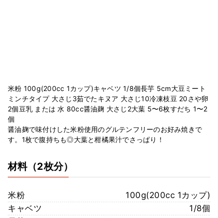
米粉 100g(200cc 1カップ)キャベツ 1/8個長芋 5cm大豆ミート
ミンチタイプ 大さじ3茹でたキヌア 大さじ10冷凍枝豆 20さや卵
2個豆乳 または 水 80cc醤油麹 大さじ2大葉 5〜6枚すだち 1〜2
個
醤油麹で味付けした米粉使用のグルテンフリーのお好み焼きで
す。1枚で腹持ちも◎大葉と柑橘果汁でさっぱり！
材料
（2枚分）
米粉
100g(200cc 1カップ)
キャベツ
1/8個