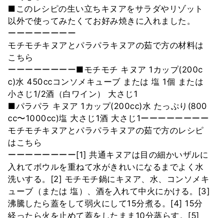
■このレシピの生い立ちキヌアをサラダやリゾット
以外で使ってみたくてお好み焼きに入れました。
ーーーーーーーー
モチモチキヌアとパラパラキヌアの茹で方の材料は
こちら
ーーーーーーーー■モチモチ キヌア 1カップ(200c
c)水 450ccコンソメキューブ または 塩 1個 または
小さじ1/2酒（白ワイン） 大さじ1
■パラパラ キヌア 1カップ(200cc)水 たっぷり(800
cc〜1000cc)塩 大さじ1酒 大さじ1ーーーーーーーー
モチモチキヌアとパラパラキヌアの茹で方のレシピ
はこちら
ーーーーーーーー[1] 共通キヌアは目の細かいザルに
入れてボウルを重ねて水がきれいになるまでよく水
洗いする。[2] モチモチ鍋にキヌア、水、コンソメキ
ューブ（または 塩）、酒を入れて中火にかける。[3]
沸騰したら蓋をして弱火にして15分煮る。[4] 15分
経ったら火を止めて蓋をしたまま10分蒸らす。[5]