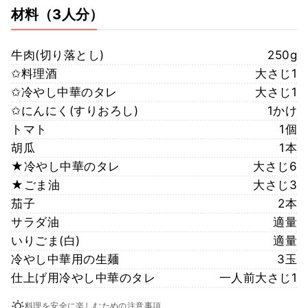
材料
（3人分）
牛肉(切り落とし)
250g
✩料理酒
大さじ1
✩冷やし中華のタレ
大さじ1
✩にんにく(すりおろし)
1かけ
トマト
1個
胡瓜
1本
★冷やし中華のタレ
大さじ6
★ごま油
大さじ3
茄子
2本
サラダ油
適量
いりごま(白)
適量
冷やし中華用の生麺
3玉
仕上げ用冷やし中華のタレ
一人前大さじ1
料理を安全に楽しむための注意事項