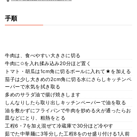
手順
牛肉は、食べやすい大きさに切る
牛肉に✩を入れ揉み込み20分ほど置く
トマト・胡瓜は1cm角に切るボールに入れて★を加える
茄子は少し大きめの2cm角に切る水にさらしキッチンペ
ーパーで水気を拭き取る
多めのサラダ油で揚げ焼きします
しんなりしたら取り出しキッチンペーパーで油を取る
油を敷かずにフライパンで牛肉を炒める火が通ったらお
皿などにとり、粗熱をとる
工程6・7を加え混ぜて冷蔵庫で30分ほど冷やす
茹でた中華麺に3等分した工程8をのせ盛り付ける1人前