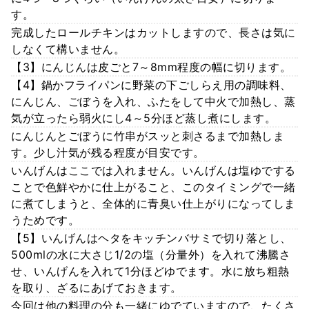
す。
完成したロールチキンはカットしますので、長さは気に
しなくて構いません。
【3】にんじんは皮ごと7～8mm程度の幅に切ります。
【4】鍋かフライパンに野菜の下ごしらえ用の調味料、
にんじん、ごぼうを入れ、ふたをして中火で加熱し、蒸
気が立ったら弱火にし4～5分ほど蒸し煮にします。
にんじんとごぼうに竹串がスッと刺さるまで加熱しま
す。少し汁気が残る程度が目安です。
いんげんはここでは入れません。いんげんは塩ゆでする
ことで色鮮やかに仕上がること、このタイミングで一緒
に煮てしまうと、全体的に青臭い仕上がりになってしま
うためです。
【5】いんげんはヘタをキッチンバサミで切り落とし、
500mlの水に大さじ1/2の塩（分量外）を入れて沸騰さ
せ、いんげんを入れて1分ほどゆでます。水に放ち粗熱
を取り、ざるにあげておきます。
今回は他の料理の分も一緒にゆでていますので、たくさ