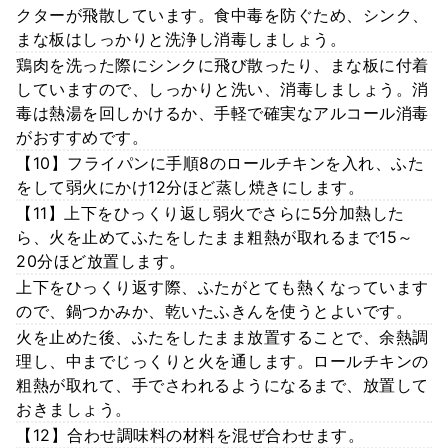
クターが飛散しています。食中毒を防ぐため、シンク、
まな板はしっかりと洗浄し消毒しましょう。
鶏肉を洗った際にシンクに飛び散ったり、まな板に付着
していますので、しっかりと洗い、消毒しましょう。消
毒は熱湯を回しかけるか、手軽で確実なアルコール消毒
がおすすめです。
【10】フライパンに手順8のロールチキンを入れ、ふた
をして弱火にかけ12分ほど蒸し焼きにします。
【11】上下をひっくり返し弱火でさらに5分加熱した
ら、火を止めてふたをしたまま粗熱が取れるまで15～
20分ほど放置します。
上下をひっくり返す際、ふたがとても熱くなっています
ので、鍋つかみか、乾いたふきんを使うとよいです。
火を止めた後、ふたをしたまま放置することで、余熱調
理し、中までじっくりと火を通します。ロールチキンの
粗熱が取れて、手でさわれるようになるまで、放置して
おきましょう。
【12】合わせ調味料の材料を混ぜ合わせます。