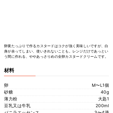
卵黄たっぷりで作るカスタードはコクが強く美味しいですが、白
身が余ってしまい、使いきれないことも。レンジだけであっとい
う間に作れる、ややあっさりめの全卵カスタードクリームです。
材料
卵
M〜L1個
砂糖
40g
薄力粉
大匙1
豆乳又は牛乳
200ml
バニラエッセンス
3〜4滴