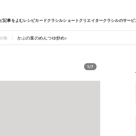
ピ
記事をよむ
レシピカード
クラシルショート
クリエイター
クラシルのサービ
め物
かぶの葉のめんつゆ炒め♪
1/7