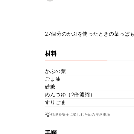
27個分のかぶを使ったときの葉っぱ
材料
かぶの葉
ごま油
砂糖
めんつゆ（2倍濃縮）
すりごま
料理を安全に楽しむための注意事項
手順