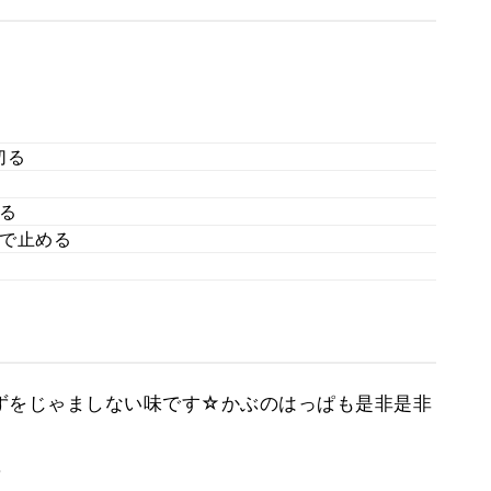
切る
る
で止める
かずをじゃましない味です☆かぶのはっぱも是非是非
。