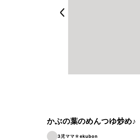
かぶの葉のめんつゆ炒め♪
3児ママ☆ekubon