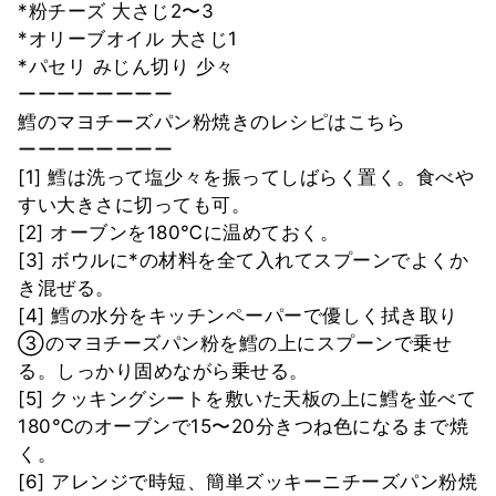
*粉チーズ 大さじ2〜3
*オリーブオイル 大さじ1
*パセリ みじん切り 少々
ーーーーーーーー
鱈のマヨチーズパン粉焼きのレシピはこちら
ーーーーーーーー
[1] 鱈は洗って塩少々を振ってしばらく置く。食べや
すい大きさに切っても可。
[2] オーブンを180℃に温めておく。
[3] ボウルに*の材料を全て入れてスプーンでよくか
き混ぜる。
[4] 鱈の水分をキッチンペーパーで優しく拭き取り
③のマヨチーズパン粉を鱈の上にスプーンで乗せ
る。しっかり固めながら乗せる。
[5] クッキングシートを敷いた天板の上に鱈を並べて
180℃のオーブンで15〜20分きつね色になるまで焼
く。
[6] アレンジで時短、簡単ズッキーニチーズパン粉焼