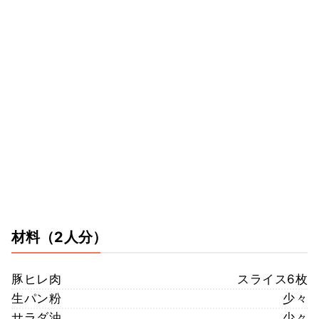
材料
（2人分）
豚ヒレ肉
スライス6枚
生パン粉
少々
サラダ油
少々