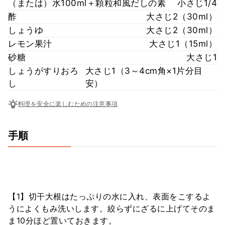
（または）水100ml＋顆粒和風だしの素
小さじ1/4
酢
大さじ2（30ml）
しょうゆ
大さじ2（30ml）
レモン果汁
大さじ1（15ml）
砂糖
大さじ1
しょうがすりおろ
大さじ1（3～4cm角×1片分目
し
安）
料理を安全に楽しむための注意事項
手順
【1】切干大根はたっぷりの水に入れ、表面をこするよ
うによくもみ洗いします。絞らずにざるに上げてそのま
ま10分ほど置いておきます。