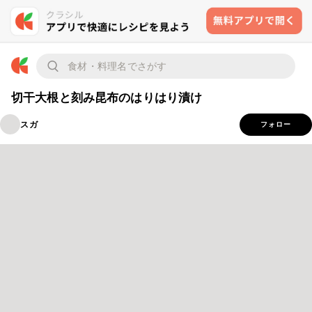
切干大根と刻み昆布のはりはり漬け
スガ
フォロー