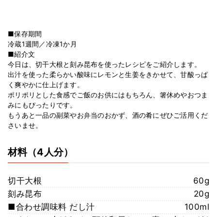
■保存期間
冷蔵1週間／冷凍1か月
■紹介文
今日は、切干大根と刻み昆布を使ったレシピをご紹介します。
出汁を使った柔らかい酸味にレモンと生姜をきかせて、甘酸っぱ
く爽やかに仕上げます。
ポリポリとした食感でご飯のお供にはもちろん、箸休めやおつま
みにもぴったりです。
もうあと一品の副菜やお弁当のおかず、酒の肴にぜひご活用くだ
さいませ。
材料
（4人分）
切干大根
60g
刻み昆布
20g
■合わせ調味料 だし汁
100ml