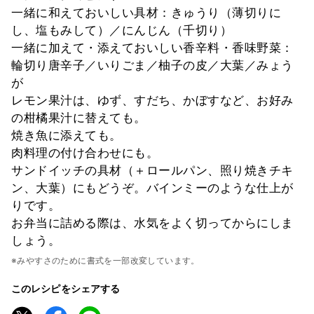
一緒に和えておいしい具材：きゅうり（薄切りに
し、塩もみして）／にんじん（千切り）
一緒に加えて・添えておいしい香辛料・香味野菜：
輪切り唐辛子／いりごま／柚子の皮／大葉／みょう
が
レモン果汁は、ゆず、すだち、かぼすなど、お好み
の柑橘果汁に替えても。
焼き魚に添えても。
肉料理の付け合わせにも。
サンドイッチの具材（＋ロールパン、照り焼きチキ
ン、大葉）にもどうぞ。バインミーのような仕上が
りです。
お弁当に詰める際は、水気をよく切ってからにしま
しょう。
※みやすさのために書式を一部改変しています。
このレシピをシェアする