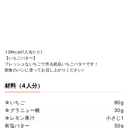
.129kcal(1人当たり)
【いちごバター】
フレッシュないちごで作る絶品いちごバターです！
朝食のパンに塗ってお召し上がりください♪
材料
（4人分）
☆いちご
80g
☆グラニュー糖
30g
☆レモン果汁
小さじ1
有塩バター
50g