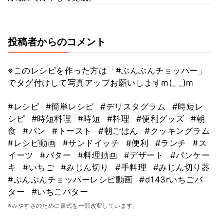
投稿者からのコメント
※このレシピを作った方は「#ぶんぶんチョッパー」
でタグ付けして写真アップお願いしますm(_ _)m
#レシピ
#簡単レシピ
#デリスタグラム
#時短レ
シピ
#時短料理
#時短
#料理
#便利グッズ
#朝
食
#パン
#トースト
#朝ごはん
#クッキングラム
#レシピ動画
#サンドイッチ
#便利
#ランチ
#ス
イーツ
#バター
#料理動画
#デザート
#パンケー
キ
#いちご
#みじん切り
#手料理
#みじん切り器
#ぶんぶんチョッパーレシピ動画
#d143rいちごバ
ター
#いちごバター
※みやすさのために書式を一部改変しています。