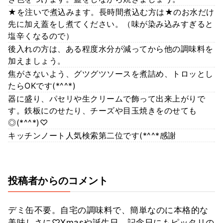
★を注いで煮込みます。長時間煮込む方は★のお水だけ
先に加え蓋をし煮てください。（味が染み込みすぎると
塩辛くなるので）
後入れの方は、ある程度水分が減ってから他の調味料を
加えましょう。
焦がさないよう、グツグツソースを煮詰め、トロッとし
たらOKです(*^^*)
器に盛り、パセリや生クリームで飾って出来上がりで
す。鉄板にのせたり、チーズや目玉焼きをのせても
◎(*^^*)♡
キッチンノート人気検索第二位です(*^^*感謝
投稿者からのコメント
デミ缶不要。自宅の調味料で、簡単なのに本格的な
美味しさに♡Xmasや誕生日、記念日にもピッタリの