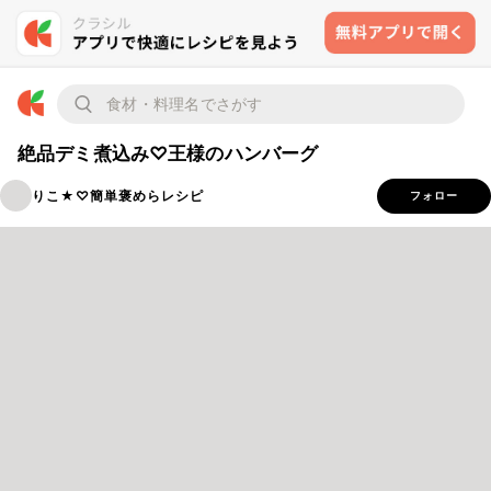
絶品デミ煮込み♡王様のハンバーグ
りこ★♡簡単褒めらレシピ
フォロー