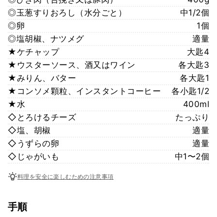
◎玉葱すりおろし（水分ごと）
中1/2個
◎卵
1個
◎塩胡椒、ナツメグ
適量
★ケチャップ
大匙4
★ウスターソース、酒又はワイン
各大匙3
★みりん、バター
各大匙1
★コンソメ顆粒、インスタントコーヒー
各小匙1/2
★水
400ml
◇とろけるチーズ
たっぷり
◇塩、胡椒
適量
◇うずらの卵
適量
◇じゃがいも
中1〜2個
料理を安全に楽しむための注意事項
手順