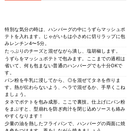
特別な気分の時は、ハンバーグの中にうずらマッシュポ
テトを入れます。じゃがいもは小さめに切りラップに包
みレンチン4〜5分。
たっぷりのチーズと混ぜながら潰し、塩胡椒します。
うずらをマッシュポテトで包みます。ここまでの過程は
省いて、何も包まない普通のハンバーグでも十分OKで
す。
パン粉を牛乳に浸してから、◎を混ぜてタネを作りま
す。熱が伝わらないよう、ヘラで混ぜるか、手早くこね
ましょう。
タネでポテトを包み成形。ここで裏技。仕上げにパン粉
をまぶすと、型崩れを防ぎ肉汁を閉じ込めソースも絡み
やすくなります！
少量の油を熱したフライパンで、ハンバーグの両面に焼
き色をつけます。蓋をしながら焼きましょう。