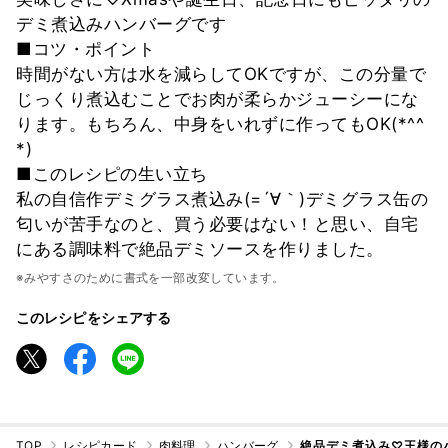
デミ煮込みハンバーグです
■コツ・ポイント
時間がない方は水を減らしてOKですが、この分量で
じっくり煮込むことでお肉が柔らかジューシーにな
ります。もちろん、中身をいれずに作ってもOK(*^^
*)
■このレシピの生い立ち
私の自信作デミグラス煮込み(=´∀｀)デミグラス缶の
匂いが苦手なのと、買う必要はない！と思い、自宅
にある調味料で絶品デミソースを作りました。
※みやすさのために書式を一部改変しています。
このレシピをシェアする
TOP
レシピカード
肉料理
ハンバーグ
絶品デミ煮込み♡王様の