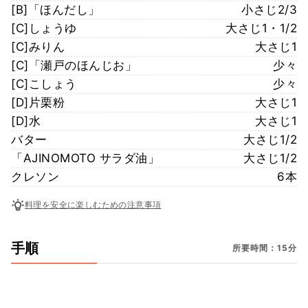
[B]「ほんだし」
小さじ2/3
[C]しょうゆ
大さじ1・1/2
[C]みりん
大さじ1
[C]「瀬戸のほんじお」
少々
[C]こしょう
少々
[D]片栗粉
大さじ1
[D]水
大さじ1
バター
大さじ1/2
「AJINOMOTO サラダ油」
大さじ1/2
クレソン
6本
料理を安全に楽しむための注意事項
手順
所要時間：15分