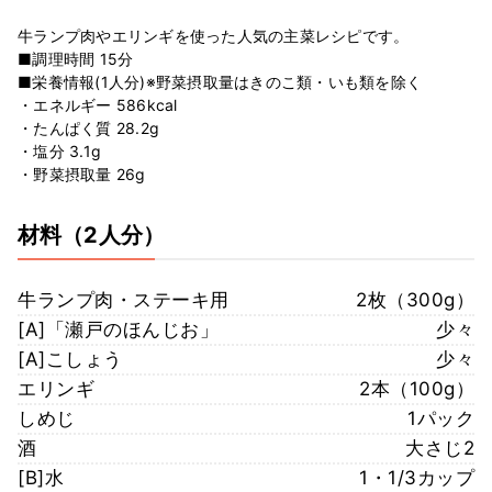
牛ランプ肉やエリンギを使った人気の主菜レシピです。
■調理時間 15分
■栄養情報(1人分)※野菜摂取量はきのこ類・いも類を除く
・エネルギー 586kcal
・たんぱく質 28.2g
・塩分 3.1g
・野菜摂取量 26g
材料
（2人分）
牛ランプ肉・ステーキ用
2枚（300g）
[A]「瀬戸のほんじお」
少々
[A]こしょう
少々
エリンギ
2本（100g）
しめじ
1パック
酒
大さじ2
[B]水
1・1/3カップ