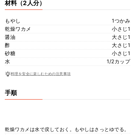
材料
（2人分）
もやし
1つかみ
乾燥ワカメ
小さじ1
醤油
大さじ1
酢
大さじ1
砂糖
小さじ1
水
1/2カップ
料理を安全に楽しむための注意事項
手順
乾燥ワカメは水で戻しておく。もやしはさっとゆでる。