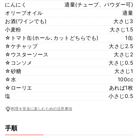
にんにく
適量(チューブ、パウダー可)
オリーブオイル
適量
お酒(ワインでも)
大さじ3
小麦粉
大さじ1.5
☆トマト缶(ホール､カットどちらでも)
1缶
☆ケチャップ
大さじ2.5
☆ウスターソース
大さじ2
☆コンソメ
大さじ0.5
☆砂糖
大さじ1
☆水
100cc
☆ローリエ
あれば1枚
塩
小さじ0.5
料理を安全に楽しむための注意事項
手順