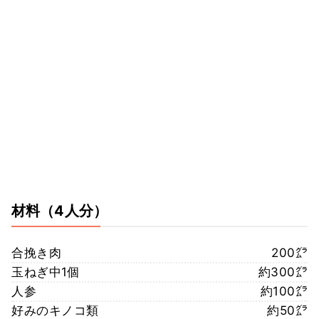
材料
（4人分）
合挽き肉
200㌘
玉ねぎ中1個
約300㌘
人参
約100㌘
好みのキノコ類
約50㌘