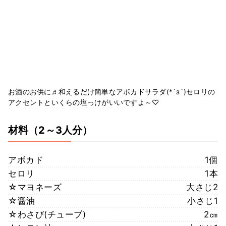
お酒のお供に♬和えるだけ簡単なアボカドサラダ(*´з`)セロリの
アクセントといくらの塩っけがいいですよ～♡
材料
（2～3人分）
アボカド
1個
セロリ
1本
☆マヨネーズ
大さじ2
☆醤油
小さじ1
☆わさび(チューブ)
2㎝