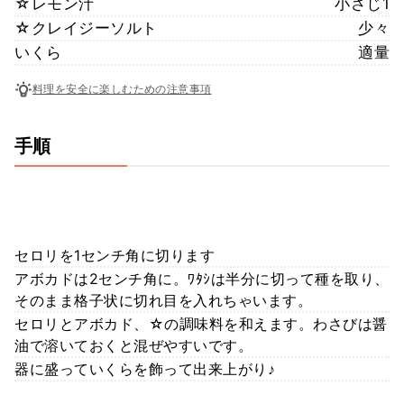
☆レモン汁
小さじ1
☆クレイジーソルト
少々
いくら
適量
料理を安全に楽しむための注意事項
手順
セロリを1センチ角に切ります
アボカドは2センチ角に。ﾜﾀｼは半分に切って種を取り、
そのまま格子状に切れ目を入れちゃいます。
セロリとアボカド、☆の調味料を和えます。わさびは醤
油で溶いておくと混ぜやすいです。
器に盛っていくらを飾って出来上がり♪