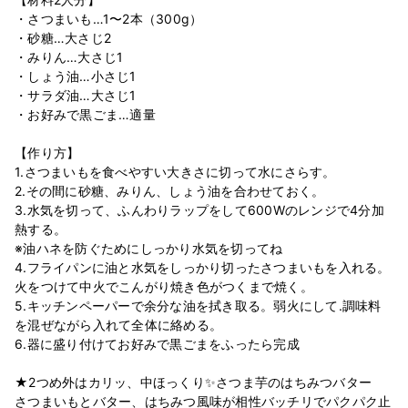
・さつまいも…1〜2本（300g）
・砂糖…大さじ2
・みりん…大さじ1
・しょう油…小さじ1
・サラダ油…大さじ1
・お好みで黒ごま…適量
【作り方】
1.さつまいもを食べやすい大きさに切って水にさらす。
2.その間に砂糖、みりん、しょう油を合わせておく。
3.水気を切って、ふんわりラップをして600Wのレンジで4分加
熱する。
※油ハネを防ぐためにしっかり水気を切ってね
4.フライパンに油と水気をしっかり切ったさつまいもを入れる。
火をつけて中火でこんがり焼き色がつくまで焼く。
5.キッチンペーパーで余分な油を拭き取る。弱火にして.調味料
を混ぜながら入れて全体に絡める。
6.器に盛り付けてお好みで黒ごまをふったら完成
★2つめ外はカリッ、中ほっくり✨さつま芋のはちみつバター
さつまいもとバター、はちみつ風味が相性バッチリでパクパク止