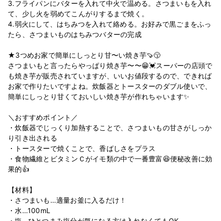
3.フライパンにバターを入れて中火で温める。さつまいもを入れ
て、少し火を弱めてこんがりするまで焼く。
4.弱火にして、はちみつを入れて絡める。お好みで黒ごまをふっ
たら、さつまいものはちみつバターの完成
★3つめお家で簡単にしっとり甘〜い焼き芋🍠😙
さつまいもと言ったらやっぱり焼き芋〜〜😁💓スーパーの店頭で
も焼き芋が販売されていますが、いいお値段するので、できれば
お家で作りたいですよね。炊飯器とトースターのダブル使いで、
簡単にしっとり甘くておいしい焼き芋が作れちゃいます✨
＼おすすめポイント／
・炊飯器でじっくり加熱することで、さつまいもの甘さがしっか
り引き出される
・トースターで焼くことで、香ばしさをプラス
・食物繊維とビタミンＣがイモ類の中で一番豊富😆便秘改善に効
果的👍
【材料】
・さつまいも…適量お釜に入るだけ！
・水…100mL
・塩…ひとつまみ塩分が気になる方は入れなくてもOK