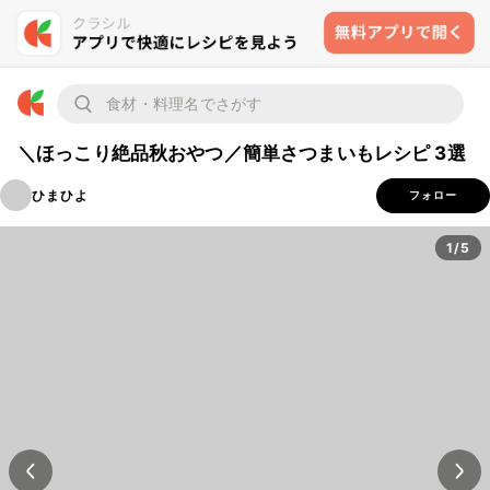
＼ほっこり絶品秋おやつ／簡単さつまいもレシピ 3選
ひまひよ
フォロー
1/5