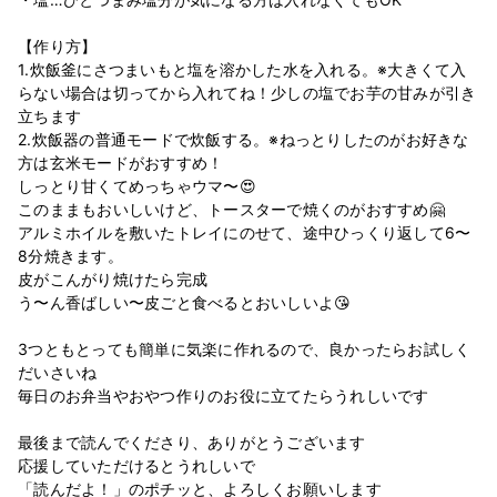
【作り方】
1.炊飯釜にさつまいもと塩を溶かした水を入れる。※大きくて入
らない場合は切ってから入れてね！少しの塩でお芋の甘みが引き
立ちます
2.炊飯器の普通モードで炊飯する。※ねっとりしたのがお好きな
方は玄米モードがおすすめ！
しっとり甘くてめっちゃウマ〜😍
このままもおいしいけど、トースターで焼くのがおすすめ🤗
アルミホイルを敷いたトレイにのせて、途中ひっくり返して6〜
8分焼きます。
皮がこんがり焼けたら完成
う〜ん香ばしい〜皮ごと食べるとおいしいよ😘
3つともとっても簡単に気楽に作れるので、良かったらお試しく
だいさいね
毎日のお弁当やおやつ作りのお役に立てたらうれしいです
最後まで読んでくださり、ありがとうございます
応援していただけるとうれしいで
「読んだよ！」のポチッと、よろしくお願いします