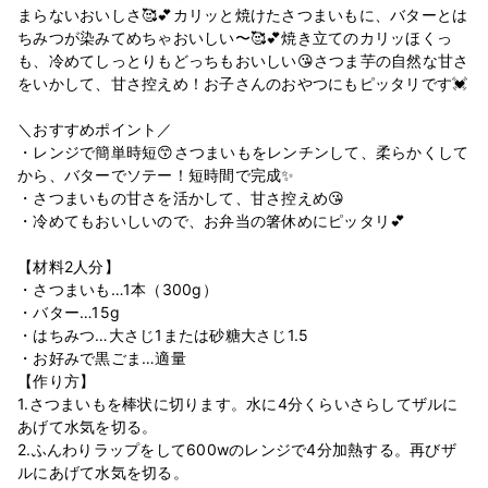
まらないおいしさ🥰💕カリッと焼けたさつまいもに、バターとは
ちみつが染みてめちゃおいしい〜🥰💕焼き立てのカリッほくっ
も、冷めてしっとりもどっちもおいしい😘さつま芋の自然な甘さ
をいかして、甘さ控えめ！お子さんのおやつにもピッタリです💓
＼おすすめポイント／
・レンジで簡単時短😙さつまいもをレンチンして、柔らかくして
から、バターでソテー！短時間で完成✨
・さつまいもの甘さを活かして、甘さ控えめ😘
・冷めてもおいしいので、お弁当の箸休めにピッタリ💕
【材料2人分】
・さつまいも…1本（300g）
・バター…15g
・はちみつ…大さじ1または砂糖大さじ1.5
・お好みで黒ごま…適量
【作り方】
1.さつまいもを棒状に切ります。水に4分くらいさらしてザルに
あげて水気を切る。
2.ふんわりラップをして600wのレンジで4分加熱する。再びザ
ルにあげて水気を切る。