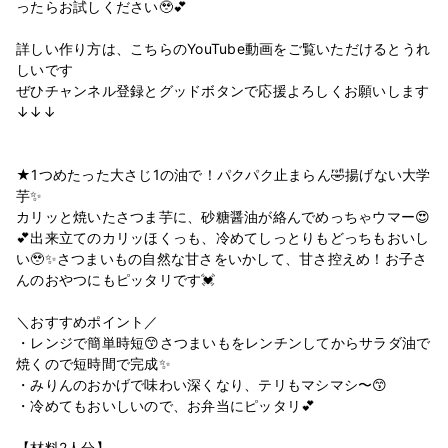
ったらお試しください🥹💕
詳しい作り方は、こちらのYouTube動画をご覧いただけるとうれ
しいです
ぜひチャンネル登録とグッドボタンで応援よろしくお願いします
↓↓↓
★1つめたった大さじ1の油で！パクパク止まらん🤣揚げない大学
芋✨
カリッと焼いたさつま芋に、砂糖醤油が絡んでめっちゃウマー😍
💕出来立てのカリッほくっも、冷めてしっとりもどっちもおいし
い🥹✨さつまいもの自然な甘さをいかして、甘さ控えめ！お子さ
んのおやつにもピッタリです💓
＼おすすめポイント／
・レンジで簡単時短😙さつまいもをレンチンしてからサラダ油で
焼くので短時間で完成✨
・みりんのおかげで味わい深くなり、テリもマシマシ〜😙
・冷めてもおいしいので、お弁当にピッタリ💕
【材料2人分】