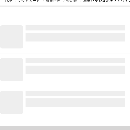
TOP
レシピカード
野菜料理
炒め物
星型ハッシュポテトとウィン