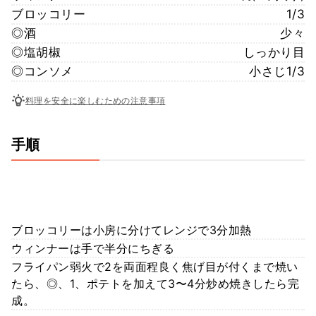
ブロッコリー
1/3
◎酒
少々
◎塩胡椒
しっかり目
◎コンソメ
小さじ1/3
料理を安全に楽しむための注意事項
手順
ブロッコリーは小房に分けてレンジで3分加熱
ウィンナーは手で半分にちぎる
フライパン弱火で2を両面程良く焦げ目が付くまで焼い
たら、◎、1、ポテトを加えて3〜4分炒め焼きしたら完
成。