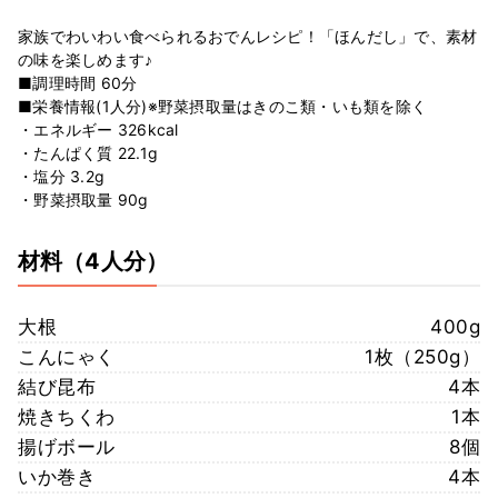
家族でわいわい食べられるおでんレシピ！「ほんだし」で、素材
の味を楽しめます♪
■調理時間 60分
■栄養情報(1人分)※野菜摂取量はきのこ類・いも類を除く
・エネルギー 326kcal
・たんぱく質 22.1g
・塩分 3.2g
・野菜摂取量 90g
材料
（4人分）
大根
400g
こんにゃく
1枚（250g）
結び昆布
4本
焼きちくわ
1本
揚げボール
8個
いか巻き
4本