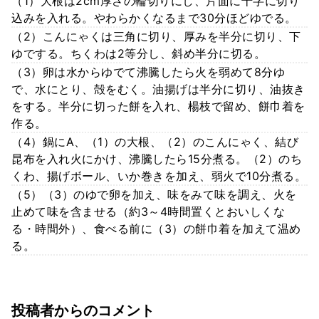
（1）大根は2cm厚さの輪切りにし、片面に十字に切り
込みを入れる。やわらかくなるまで30分ほどゆでる。
（2）こんにゃくは三角に切り、厚みを半分に切り、下
ゆでする。ちくわは2等分し、斜め半分に切る。
（3）卵は水からゆでて沸騰したら火を弱めて8分ゆ
で、水にとり、殻をむく。油揚げは半分に切り、油抜き
をする。半分に切った餅を入れ、楊枝で留め、餅巾着を
作る。
（4）鍋にA、（1）の大根、（2）のこんにゃく、結び
昆布を入れ火にかけ、沸騰したら15分煮る。（2）のち
くわ、揚げボール、いか巻きを加え、弱火で10分煮る。
（5）（3）のゆで卵を加え、味をみて味を調え、火を
止めて味を含ませる（約3～4時間置くとおいしくな
る・時間外）、食べる前に（3）の餅巾着を加えて温め
る。
投稿者からのコメント