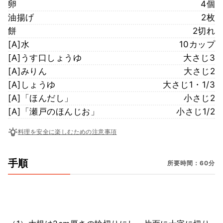
卵
4個
油揚げ
2枚
餅
2切れ
[A]水
10カップ
[A]うす口しょうゆ
大さじ3
[A]みりん
大さじ2
[A]しょうゆ
大さじ1・1/3
[A]「ほんだし」
小さじ2
[A]「瀬戸のほんじお」
小さじ1/2
料理を安全に楽しむための注意事項
手順
所要時間：60分