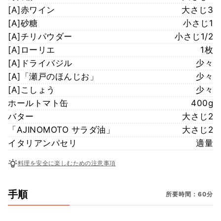
[A]赤ワイン
大さじ3
[A]砂糖
小さじ1
[A]チリパウダー
小さじ1/2
[A]ローリエ
1枚
[A]ドライバジル
少々
[A]「瀬戸のほんじお」
少々
[A]こしょう
少々
ホールトマト缶
400g
バター
大さじ2
「AJINOMOTO サラダ油」
大さじ2
イタリアンパセリ
適量
料理を安全に楽しむための注意事項
手順
所要時間：60分