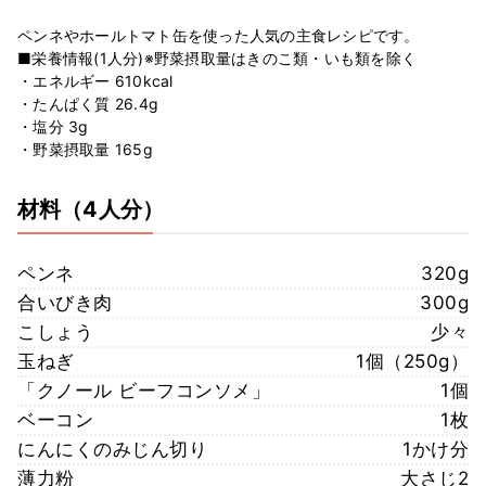
ペンネやホールトマト缶を使った人気の主食レシピです。
■栄養情報(1人分)※野菜摂取量はきのこ類・いも類を除く
・エネルギー 610kcal
・たんぱく質 26.4g
・塩分 3g
・野菜摂取量 165g
材料
（4人分）
ペンネ
320g
合いびき肉
300g
こしょう
少々
玉ねぎ
1個（250g）
「クノール ビーフコンソメ」
1個
ベーコン
1枚
にんにくのみじん切り
1かけ分
薄力粉
大さじ2