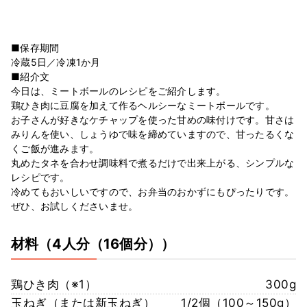
■保存期間
冷蔵5日／冷凍1か月
■紹介文
今日は、ミートボールのレシピをご紹介します。
鶏ひき肉に豆腐を加えて作るヘルシーなミートボールです。
お子さんが好きなケチャップを使った甘めの味付けです。甘さは
みりんを使い、しょうゆで味を締めていますので、甘ったるくな
くご飯が進みます。
丸めたタネを合わせ調味料で煮るだけで出来上がる、シンプルな
レシピです。
冷めてもおいしいですので、お弁当のおかずにもぴったりです。
ぜひ、お試しくださいませ。
材料
（4人分（16個分））
鶏ひき肉（※1）
300g
玉ねぎ（または新玉ねぎ）
1/2個（100～150g）