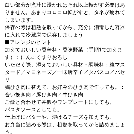
白い部分が煮汁に浸かればそれ以上転がす必要はあ
りません。あまりコロコロ転がすと、タネが崩れて
しまいます。
保存の際は粗熱を取ってから、充分に消毒した容器
に入れて冷蔵庫で保存しましょう。
■アレンジのヒント
加えておいしい香辛料・香味野菜（手順1で加えま
す）：にんにくすりおろし
いただく際、添えておいしい具材・調味料：粒マス
タード／マヨネーズ／一味唐辛子／タバスコ／パセ
リ
鶏ひき肉に替えて、お好みのひき肉で作っても。：
合い挽き肉／豚ひき肉／牛ひき肉
ご飯と合わせて丼飯やワンプレートにしても。
パスタソースとしても。
仕上げにバターや、溶けるチーズを加えても。
お弁当に詰める際は、粗熱を取ってから詰めましょ
う。