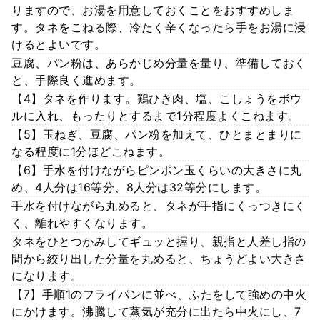
りますので、お湯を用意しておくことをおすすめしま
す。タネをこねる際、冷たく辛くなったら手をお湯に浸
けるとよいです。
豆腐、パン粉は、あらかじめ分量を量り、準備しておく
と、手際良く進めます。
【4】タネを作ります。鶏ひき肉、塩、こしょうをボウ
ルに入れ、もったりとするまで1分程度よくこねます。
【5】玉ねぎ、豆腐、パン粉を加えて、ひとまとまりに
なる程度に1分ほどこねます。
【6】手水を付けながらピンポン玉くらいの大きさに丸
め、4人分は16等分、8人分は32等分にします。
手水を付けながら丸めると、タネが手指にくっつきにく
く、離れやすくなります。
タネをひとつかみしてギュッと握り、親指と人差し指の
間から絞り出した分量を丸めると、ちょうどよい大きさ
になります。
【7】手順1のフライパンに並べ、ふたをして強めの中火
にかけます。沸騰して蒸気が充分に出たら中火にし、7