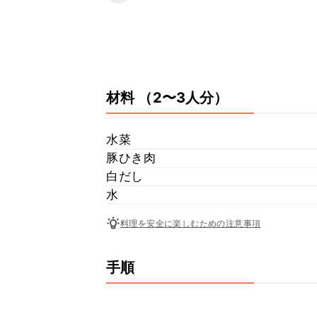
材料
（2〜3人分）
水菜
豚ひき肉
白だし
水
料理を安全に楽しむための注意事項
手順