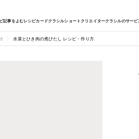
ピ
記事をよむ
レシピカード
クラシルショート
クリエイター
クラシルのサービ
物
水菜とひき肉の煮びたし レシピ・作り方