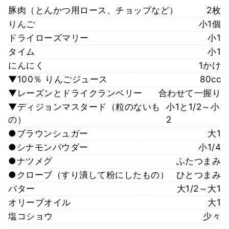
豚肉（とんかつ用ロース、チョップなど）
2枚
りんご
小1個
ドライローズマリー
小1
タイム
小1
にんにく
1かけ
▼100％ りんごジュース
80cc
▼レーズンとドライクランベリー
合わせて一握り
▼ディジョンマスタード（粒のないも
小1と1/2～小
の）
2
●ブラウンシュガー
大1
●シナモンパウダー
小1/4
●ナツメグ
ふたつまみ
●クローブ（すり潰して粉にしたもの）
ひとつまみ
バター
大1/2～大1
オリーブオイル
大1
塩コショウ
少々