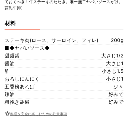
ておくべき！牛ステーキのたたき。唯一無二ヤバいソースがけ。
蒜泥牛排）
材料
ステーキ肉(ロース、サーロイン、フィレ)
200g
■◆ヤバいソース◆
甜麺醤
大さじ1/2
醤油
大さじ1
酢
小さじ1.5
おろしにんにく
小さじ1
五香粉あれば
少々
辣油
好みで
粗挽き胡椒
好みで
料理を安全に楽しむための注意事項