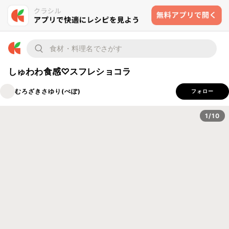
しゅわわ食感♡スフレショコラ
むろざきさゆり(ぺぽ)
フォロー
1/10