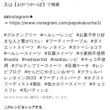
又は【おやつやぺぽ】で検索
🍰Instagram★
→ https://www.instagram.com/pepokabocha3/
#グルテンフリー
#ヘルシーレシピ
#お菓子作り好
きな人と繋がりたい
#フーディーテーブル
#ダイ
エットスイーツ
#バレンタイン
#ガトーショコラ
#ヘルシースイーツ
#豆腐スイーツ
#小麦粉不使用
#nadia
#nadiaartist
#nadiaレシピ
#チョコ不使
用
#グルテンフリースイーツ
#豆腐ケーキ
#レシ
ピブログ
#からだにやさしいおやつ
#クラシルバ
レンタイン2023
#フーディストパーク
#ネクスト
フーディスト4期生
#低カロリースイーツ
#チョコ
スフレ
#元パティシエ
※みやすさのために書式を一部改変しています。
このレシピをシェアする