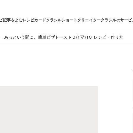
ピ
記事をよむ
レシピカード
クラシルショート
クリエイター
クラシルのサービ
あっという間に、簡単ピザトーストＯ(≧▽≦)Ｏ レシピ・作り方