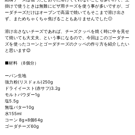
掛けで使うときは無難にピザ用チーズを使う事が多いですが、ゴ
ーダチーズだけはオーブンで高温で焼いてもそこまで溶け出さ
ず、まためちゃくちゃ焦げることもありませんでした🙂
溶け出さないチーズであれば、チーズクッペを焼く時に中を見せ
て焼いても大丈夫、という事になるので、今回はこのゴーダチー
ズを使ったコーンとゴーダチーズのクッペの作り方を紹介したい
と思います😉
■材料 （8個分）
ーパン生地
強力粉(リスドォル)250g
ドライイースト(赤サフ)3.2g
モルトパウダー1g
塩5.5g
無塩バター10g
水155ml
コーン 8g×8個64g
ゴーダチーズ60g