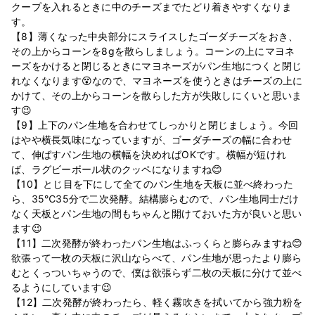
クープを入れるときに中のチーズまでたどり着きやすくなりま
す。
【8】薄くなった中央部分にスライスしたゴーダチーズをおき、
その上からコーンを8gを散らしましょう。コーンの上にマヨネ
ーズをかけると閉じるときにマヨネーズがパン生地につくと閉じ
れなくなります😵なので、マヨネーズを使うときはチーズの上に
かけて、その上からコーンを散らした方が失敗しにくいと思いま
す😉
【9】上下のパン生地を合わせてしっかりと閉じましょう。今回
はやや横長気味になっていますが、ゴーダチーズの幅に合わせ
て、伸ばすパン生地の横幅を決めればOKです。横幅が短けれ
ば、ラグビーボール状のクッペになりますね😊
【10】とじ目を下にして全てのパン生地を天板に並べ終わった
ら、35℃35分で二次発酵。結構膨らむので、パン生地同士だけ
なく天板とパン生地の間もちゃんと開けておいた方が良いと思い
ます😉
【11】二次発酵が終わったパン生地はふっくらと膨らみますね😊
欲張って一枚の天板に沢山ならべて、パン生地が思ったより膨ら
むとくっついちゃうので、僕は欲張らず二枚の天板に分けて並べ
るようにしています😉
【12】二次発酵が終わったら、軽く霧吹きを拭いてから強力粉を