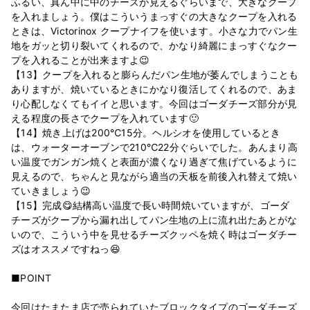
ふるい、真ん中に中のチーズが見えるぐらいまで、大きなクープ
を入れましょう。僕はこういうまっすぐの大きなクープを入れる
ときは、Victorinox クープナイフを使います。小さな力でパン生
地をガッと切り裂いてくれるので、かなり綺麗にまっすぐなクー
プを入れることが出来ますよ😉
【13】クープを入れると膨らんだパン生地が萎んでしまうことも
ありますが、焼いているときにかなり復活してくれるので、あま
り心配しなくてもイイと思います。今回はゴーダチーズ部分が見
える程度の長さでクープを入れています🙂
【14】焼き上げは200℃15分。ヘルシオを使用しているとき
は、ウォーターオーブンで210℃22分ぐらいでした。あんまり高
い温度でガンガン焼くと表面が濃くなり過ぎて焦げているように
見えるので、ちゃんと見ながら適当の天板を前後入れ替えて焼い
ていきましょう😉
【15】完成😋結構高い温度で長い時間焼いていますが、ゴーダ
チーズがクープから漏れ出してパン生地の上に流れ出たあとがな
いので、こういう中を見せるチーズクッペを焼く時はゴーダチー
ズはオススメですねっ😆
■POINT
今回はたまたま店で売られていたブロックタイプのゴーダチーズ