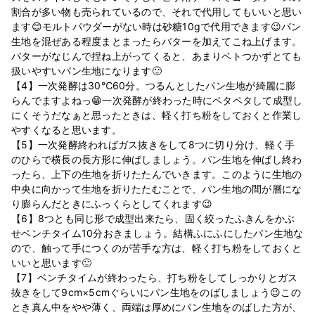
割合が多い物も売られているので、それで代用してもいいと思い
ます😊モルトパウダーがない時は砂糖10gで代用できます😉パン
生地を混ぜある程度まとまったらバターを加えてこね上げます。
バターがなじんで捏ね上がってくると、あまりベトつかずとても
扱いやすいパン生地になります🙂
【4】一次発酵は30℃60分。つるんとしたパン生地が綺麗に膨
らんでますよねっ😁一次発酵が終わった時にペタペタして成型し
にくそうだなぁと思ったときは、軽く打ち粉をしておくと作業し
やすくなると思います。
【5】一次発酵終わればガス抜きをして8つに切り分け、軽く手
のひらで横長の長方形に伸ばしましょう。パン生地を伸ばし終わ
ったら、上下の生地を折りたたんでいきます。このように生地の
中央に向かって生地を折りたたむことで、パン生地の間が層にな
り膨らんだときにふっくらとしてくれます😉
【6】8つとも同じ形で成型出来たら、固く絞ったふきんをかぶ
せベンチタイム10分おきましょう。結構ふにふにしたパン生地な
ので、触って手につくのが苦手な方は、軽く打ち粉をしておくと
いいと思います🙂
【7】ベンチタイムが終わったら、打ち粉をしてしっかりとガス
抜きをして9cm×5cmぐらいにパン生地をのばしましょう😉この
とき真ん中をやや薄く、両端は厚めにパン生地をのばした方が、