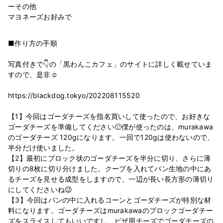
ーその他
■作り方の手順
写真付きで👇の「黒わんこカフェ」のサイトに詳しく載せていま
すので、是非☺️
https://blackdog.tokyo/202208115520
【1】今回はゴーダチーズを指名買いして使ったので、お好きな
ゴーダチーズを準備してください🙂僕が使ったのは、murakawa
のゴーダチーズ 120gになります。一回で120gは使わないので、
半分だけ使いました。
【2】最初にブロック状のゴーダチーズを半分に切り、さらに薄
切りの8枚に切り分けました。クープを入れてパン生地の中にあ
るチーズを見せる成型をしますので、一辺が長い長方形の薄切り
にしてくださいね😉
【3】今回はパンの中に入れるコーンとゴーダチーズが特別な材
料になります。ゴーダチーズはmurakawaのブロックゴーダチー
ズをスライスしてもいいですし、ピザ用チーズでゴーダチーズの